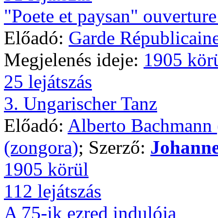
"Poete et paysan" ouverture
Előadó:
Garde Républicain
Megjelenés ideje:
1905 kör
25 lejátszás
3. Ungarischer Tanz
Előadó:
Alberto Bachmann 
(zongora)
; Szerző:
Johann
1905 körül
112 lejátszás
A 75-ik ezred indulója