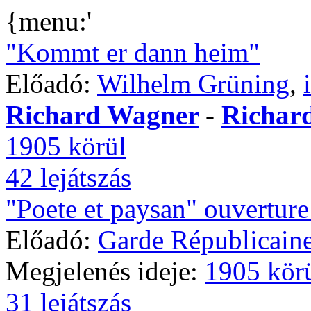
{menu:'
"Kommt er dann heim"
Előadó:
Wilhelm Grüning
,
Richard Wagner
-
Richar
1905 körül
42 lejátszás
"Poete et paysan" ouverture 
Előadó:
Garde Républicain
Megjelenés ideje:
1905 kör
31 lejátszás