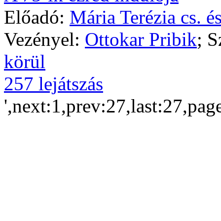
Előadó:
Mária Terézia cs. é
Vezényel:
Ottokar Pribik
; 
körül
257 lejátszás
',next:1,prev:27,last:27,pag