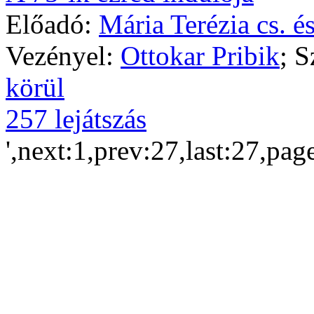
Előadó:
Mária Terézia cs. é
Vezényel:
Ottokar Pribik
; 
körül
257 lejátszás
',next:1,prev:27,last:27,pag