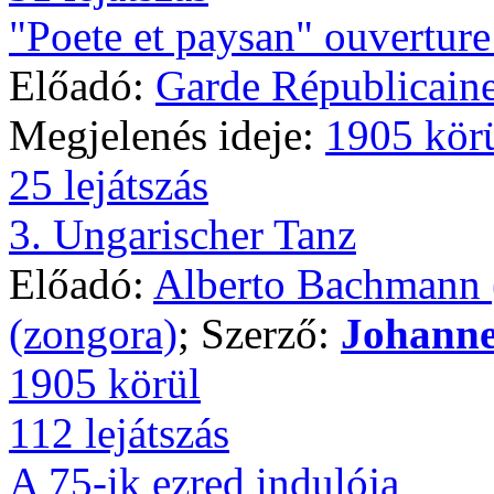
"Poete et paysan" ouverture
Előadó:
Garde Républicain
Megjelenés ideje:
1905 kör
25 lejátszás
3. Ungarischer Tanz
Előadó:
Alberto Bachmann 
(zongora)
; Szerző:
Johann
1905 körül
112 lejátszás
A 75-ik ezred indulója