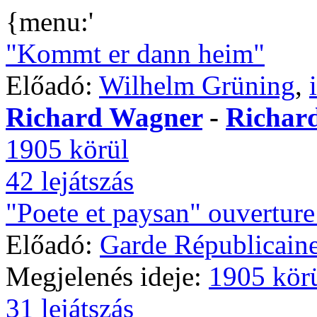
{menu:'
"Kommt er dann heim"
Előadó:
Wilhelm Grüning
,
Richard Wagner
-
Richar
1905 körül
42 lejátszás
"Poete et paysan" ouverture 
Előadó:
Garde Républicain
Megjelenés ideje:
1905 kör
31 lejátszás