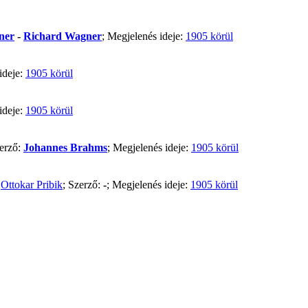
ner
-
Richard Wagner
; Megjelenés ideje:
1905 körül
ideje:
1905 körül
ideje:
1905 körül
zerző:
Johannes Brahms
; Megjelenés ideje:
1905 körül
:
Ottokar Pribik
; Szerző:
-
; Megjelenés ideje:
1905 körül