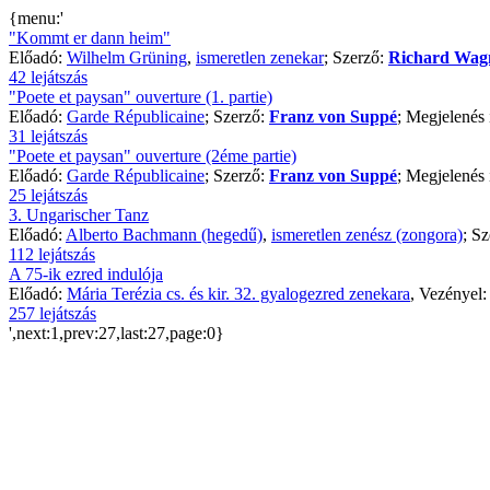
{menu:'
"Kommt er dann heim"
Előadó:
Wilhelm Grüning
,
ismeretlen zenekar
; Szerző:
Richard Wag
42 lejátszás
"Poete et paysan" ouverture (1. partie)
Előadó:
Garde Républicaine
; Szerző:
Franz von Suppé
; Megjelenés 
31 lejátszás
"Poete et paysan" ouverture (2éme partie)
Előadó:
Garde Républicaine
; Szerző:
Franz von Suppé
; Megjelenés 
25 lejátszás
3. Ungarischer Tanz
Előadó:
Alberto Bachmann (hegedű)
,
ismeretlen zenész (zongora)
; S
112 lejátszás
A 75-ik ezred indulója
Előadó:
Mária Terézia cs. és kir. 32. gyalogezred zenekara
, Vezényel
257 lejátszás
',next:1,prev:27,last:27,page:0}