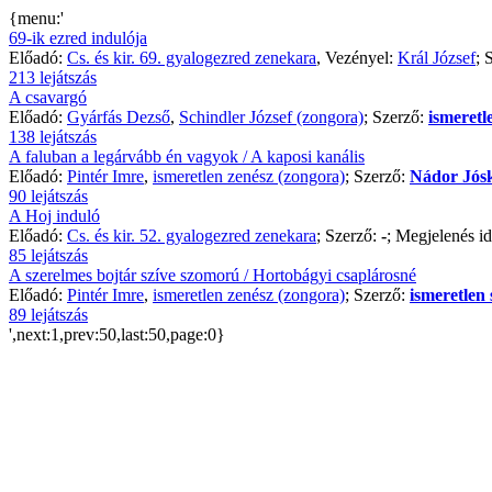
{menu:'
69-ik ezred indulója
Előadó:
Cs. és kir. 69. gyalogezred zenekara
, Vezényel:
Král József
; 
213 lejátszás
A csavargó
Előadó:
Gyárfás Dezső
,
Schindler József (zongora)
; Szerző:
ismeretl
138 lejátszás
A faluban a legárvább én vagyok / A kaposi kanális
Előadó:
Pintér Imre
,
ismeretlen zenész (zongora)
; Szerző:
Nádor Jós
90 lejátszás
A Hoj induló
Előadó:
Cs. és kir. 52. gyalogezred zenekara
; Szerző:
-
; Megjelenés i
85 lejátszás
A szerelmes bojtár szíve szomorú / Hortobágyi csaplárosné
Előadó:
Pintér Imre
,
ismeretlen zenész (zongora)
; Szerző:
ismeretlen 
89 lejátszás
',next:1,prev:50,last:50,page:0}