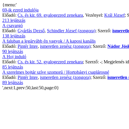
{menu:'
69-ik ezred indulója
Előadó:
Cs. és kir. 69. gyalogezred zenekara
, Vezényel:
Král József
; 
213 lejátszás
A csavargó
Előadó:
Gyárfás Dezső
,
Schindler József (zongora)
; Szerző:
ismeretl
138 lejátszás
A faluban a legárvább én vagyok / A kaposi kanális
Előadó:
Pintér Imre
,
ismeretlen zenész (zongora)
; Szerző:
Nádor Jós
90 lejátszás
A Hoj induló
Előadó:
Cs. és kir. 52. gyalogezred zenekara
; Szerző:
-
; Megjelenés i
85 lejátszás
A szerelmes bojtár szíve szomorú / Hortobágyi csaplárosné
Előadó:
Pintér Imre
,
ismeretlen zenész (zongora)
; Szerző:
ismeretlen 
89 lejátszás
',next:1,prev:50,last:50,page:0}