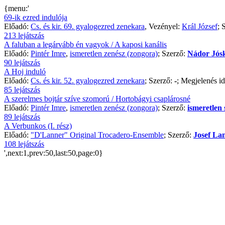
{menu:'
69-ik ezred indulója
Előadó:
Cs. és kir. 69. gyalogezred zenekara
, Vezényel:
Král József
; 
213 lejátszás
A faluban a legárvább én vagyok / A kaposi kanális
Előadó:
Pintér Imre
,
ismeretlen zenész (zongora)
; Szerző:
Nádor Jós
90 lejátszás
A Hoj induló
Előadó:
Cs. és kir. 52. gyalogezred zenekara
; Szerző:
-
; Megjelenés i
85 lejátszás
A szerelmes bojtár szíve szomorú / Hortobágyi csaplárosné
Előadó:
Pintér Imre
,
ismeretlen zenész (zongora)
; Szerző:
ismeretlen 
89 lejátszás
A Verbunkos (I. rész)
Előadó:
"D'Lanner" Original Trocadero-Ensemble
; Szerző:
Josef La
108 lejátszás
',next:1,prev:50,last:50,page:0}