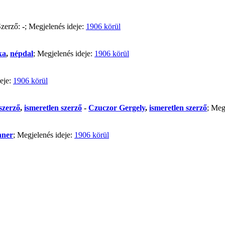
Szerző:
-
; Megjelenés ideje:
1906 körül
ka
,
népdal
; Megjelenés ideje:
1906 körül
deje:
1906 körül
szerző
,
ismeretlen szerző
-
Czuczor Gergely
,
ismeretlen szerző
; Meg
nner
; Megjelenés ideje:
1906 körül