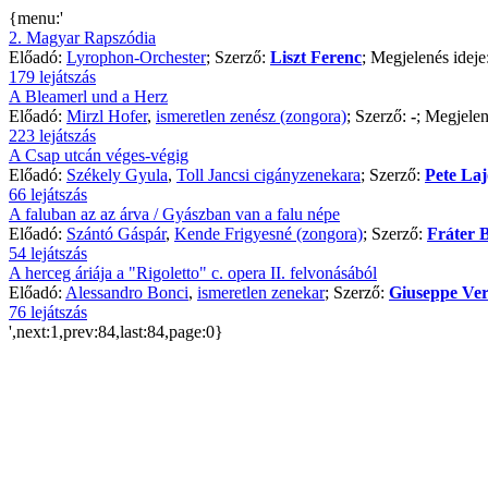
{menu:'
2. Magyar Rapszódia
Előadó:
Lyrophon-Orchester
; Szerző:
Liszt Ferenc
; Megjelenés ideje
179 lejátszás
A Bleamerl und a Herz
Előadó:
Mirzl Hofer
,
ismeretlen zenész (zongora)
; Szerző:
-
; Megjelen
223 lejátszás
A Csap utcán véges-végig
Előadó:
Székely Gyula
,
Toll Jancsi cigányzenekara
; Szerző:
Pete Laj
66 lejátszás
A faluban az az árva / Gyászban van a falu népe
Előadó:
Szántó Gáspár
,
Kende Frigyesné (zongora)
; Szerző:
Fráter B
54 lejátszás
A herceg áriája a "Rigoletto" c. opera II. felvonásából
Előadó:
Alessandro Bonci
,
ismeretlen zenekar
; Szerző:
Giuseppe Ver
76 lejátszás
',next:1,prev:84,last:84,page:0}