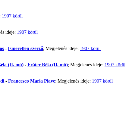
:
1907 körül
és ideje:
1907 körül
os
-
Ismeretlen szerző
; Megjelenés ideje:
1907 körül
éla (II. mű)
-
Fráter Béla (II. mű)
; Megjelenés ideje:
1907 körül
di
-
Francesco Maria Piave
; Megjelenés ideje:
1907 körül