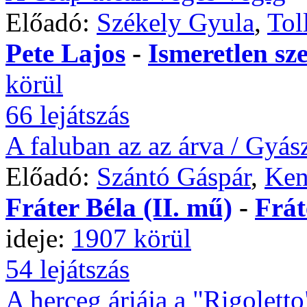
Előadó:
Székely Gyula
,
Tol
Pete Lajos
-
Ismeretlen sz
körül
66 lejátszás
A faluban az az árva / Gyás
Előadó:
Szántó Gáspár
,
Ken
Fráter Béla (II. mű)
-
Frát
ideje:
1907 körül
54 lejátszás
A herceg áriája a "Rigoletto