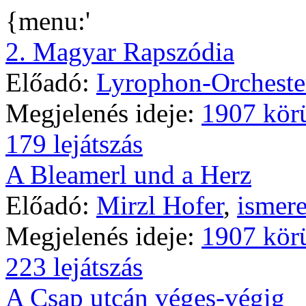
{menu:'
2. Magyar Rapszódia
Előadó:
Lyrophon-Orcheste
Megjelenés ideje:
1907 kör
179 lejátszás
A Bleamerl und a Herz
Előadó:
Mirzl Hofer
,
ismere
Megjelenés ideje:
1907 kör
223 lejátszás
A Csap utcán véges-végig