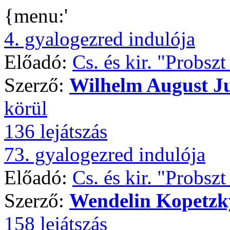
{menu:'
4. gyalogezred indulója
Előadó:
Cs. és kir. "Probsz
Szerző:
Wilhelm August J
körül
136 lejátszás
73. gyalogezred indulója
Előadó:
Cs. és kir. "Probsz
Szerző:
Wendelin Kopetzk
158 lejátszás