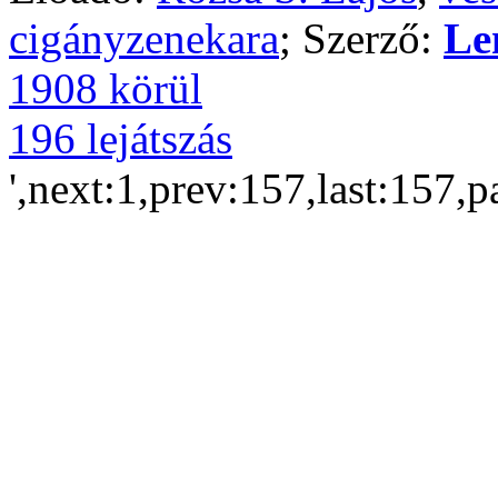
cigányzenekara
; Szerző:
Le
1908 körül
196 lejátszás
',next:1,prev:157,last:157,