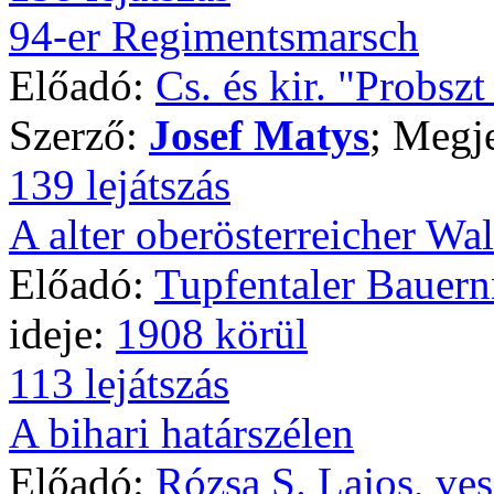
94-er Regimentsmarsch
Előadó:
Cs. és kir. "Probsz
Szerző:
Josef Matys
; Megj
139 lejátszás
A alter oberösterreicher Wal
Előadó:
Tupfentaler Bauer
ideje:
1908 körül
113 lejátszás
A bihari határszélen
Előadó:
Rózsa S. Lajos
,
ves