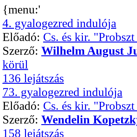
{menu:'
4. gyalogezred indulója
Előadó:
Cs. és kir. "Probsz
Szerző:
Wilhelm August J
körül
136 lejátszás
73. gyalogezred indulója
Előadó:
Cs. és kir. "Probsz
Szerző:
Wendelin Kopetzk
158 lejátszás