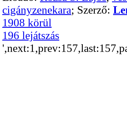
cigányzenekara
; Szerző:
Le
1908 körül
196 lejátszás
',next:1,prev:157,last:157,