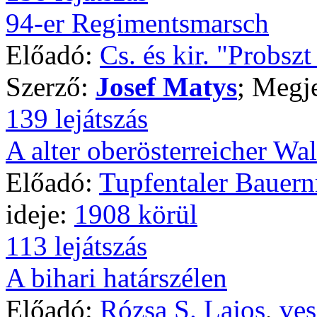
94-er Regimentsmarsch
Előadó:
Cs. és kir. "Probsz
Szerző:
Josef Matys
; Megj
139 lejátszás
A alter oberösterreicher Wal
Előadó:
Tupfentaler Bauer
ideje:
1908 körül
113 lejátszás
A bihari határszélen
Előadó:
Rózsa S. Lajos
,
ves