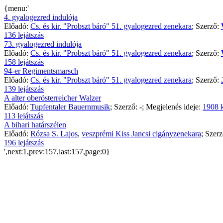
{menu:'
4. gyalogezred indulója
Előadó:
Cs. és kir. "Probszt báró" 51. gyalogezred zenekara
; Szerző:
136 lejátszás
73. gyalogezred indulója
Előadó:
Cs. és kir. "Probszt báró" 51. gyalogezred zenekara
; Szerző:
158 lejátszás
94-er Regimentsmarsch
Előadó:
Cs. és kir. "Probszt báró" 51. gyalogezred zenekara
; Szerző:
139 lejátszás
A alter oberösterreicher Walzer
Előadó:
Tupfentaler Bauernmusik
; Szerző:
-
; Megjelenés ideje:
1908 
113 lejátszás
A bihari határszélen
Előadó:
Rózsa S. Lajos
,
veszprémi Kiss Jancsi cigányzenekara
; Szer
196 lejátszás
',next:1,prev:157,last:157,page:0}