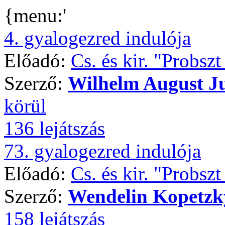
{menu:'
4. gyalogezred indulója
Előadó:
Cs. és kir. "Probsz
Szerző:
Wilhelm August J
körül
136 lejátszás
73. gyalogezred indulója
Előadó:
Cs. és kir. "Probsz
Szerző:
Wendelin Kopetzk
158 lejátszás