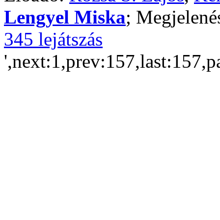
Lengyel Miska
; Megjelené
345 lejátszás
',next:1,prev:157,last:157,