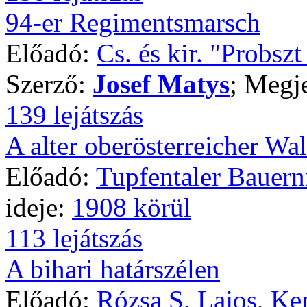
94-er Regimentsmarsch
Előadó:
Cs. és kir. "Probsz
Szerző:
Josef Matys
; Megj
139 lejátszás
A alter oberösterreicher Wal
Előadó:
Tupfentaler Bauer
ideje:
1908 körül
113 lejátszás
A bihari határszélen
Előadó:
Rózsa S. Lajos
,
Ken