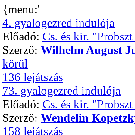
{menu:'
4. gyalogezred indulója
Előadó:
Cs. és kir. "Probsz
Szerző:
Wilhelm August J
körül
136 lejátszás
73. gyalogezred indulója
Előadó:
Cs. és kir. "Probsz
Szerző:
Wendelin Kopetzk
158 lejátszás