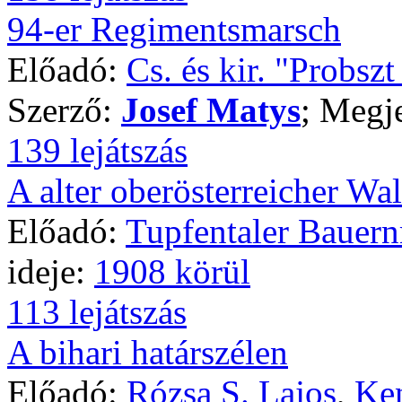
94-er Regimentsmarsch
Előadó:
Cs. és kir. "Probsz
Szerző:
Josef Matys
; Megj
139 lejátszás
A alter oberösterreicher Wal
Előadó:
Tupfentaler Bauer
ideje:
1908 körül
113 lejátszás
A bihari határszélen
Előadó:
Rózsa S. Lajos
,
Ken