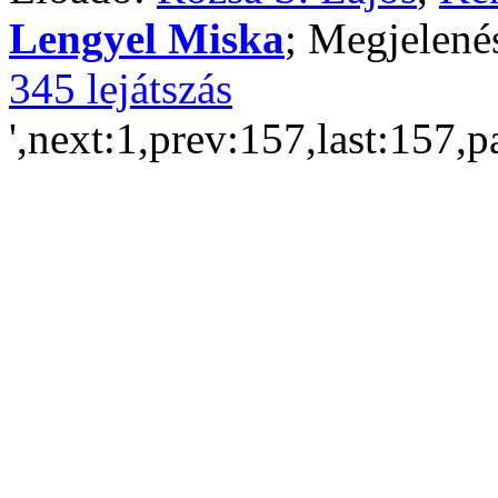
Lengyel Miska
; Megjelené
345 lejátszás
',next:1,prev:157,last:157,