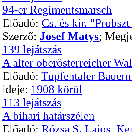
94-er Regimentsmarsch
Előadó:
Cs. és kir. "Probsz
Szerző:
Josef Matys
; Megj
139 lejátszás
A alter oberösterreicher Wal
Előadó:
Tupfentaler Bauer
ideje:
1908 körül
113 lejátszás
A bihari határszélen
Előadó:
Rózsa S. Lajos
,
Ken