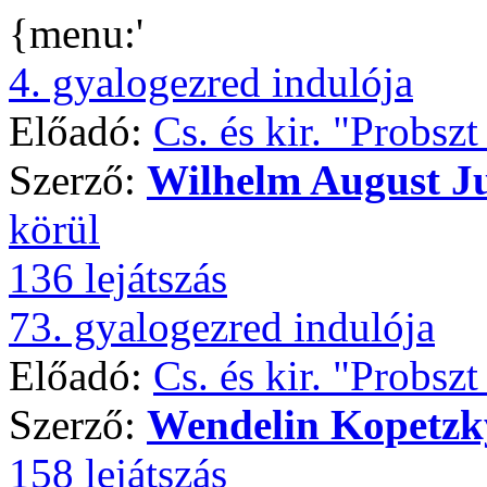
{menu:'
4. gyalogezred indulója
Előadó:
Cs. és kir. "Probsz
Szerző:
Wilhelm August J
körül
136 lejátszás
73. gyalogezred indulója
Előadó:
Cs. és kir. "Probsz
Szerző:
Wendelin Kopetzk
158 lejátszás