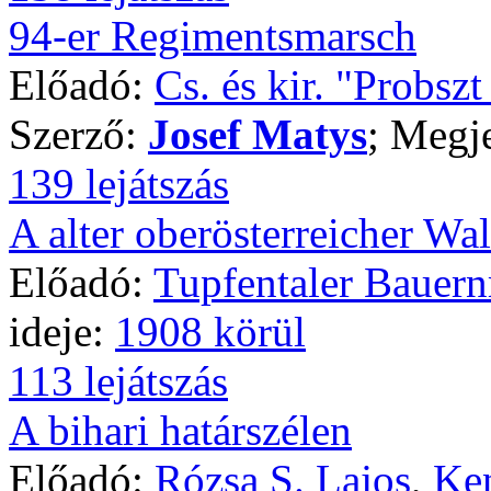
94-er Regimentsmarsch
Előadó:
Cs. és kir. "Probsz
Szerző:
Josef Matys
; Megj
139 lejátszás
A alter oberösterreicher Wal
Előadó:
Tupfentaler Bauer
ideje:
1908 körül
113 lejátszás
A bihari határszélen
Előadó:
Rózsa S. Lajos
,
Ken