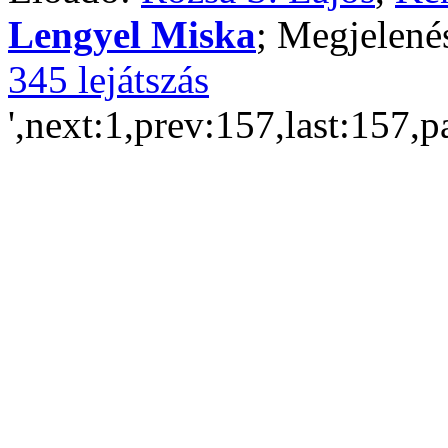
Lengyel Miska
; Megjelené
345 lejátszás
',next:1,prev:157,last:157,