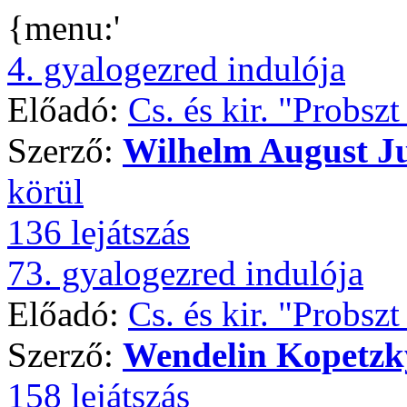
{menu:'
4. gyalogezred indulója
Előadó:
Cs. és kir. "Probsz
Szerző:
Wilhelm August J
körül
136 lejátszás
73. gyalogezred indulója
Előadó:
Cs. és kir. "Probsz
Szerző:
Wendelin Kopetzk
158 lejátszás