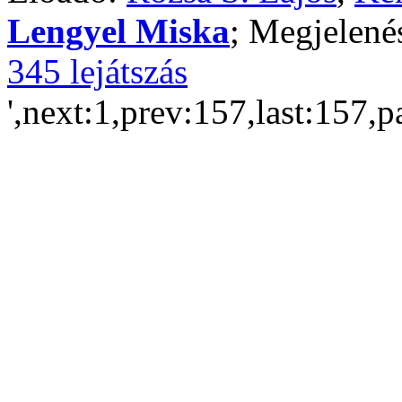
Lengyel Miska
; Megjelené
345 lejátszás
',next:1,prev:157,last:157,