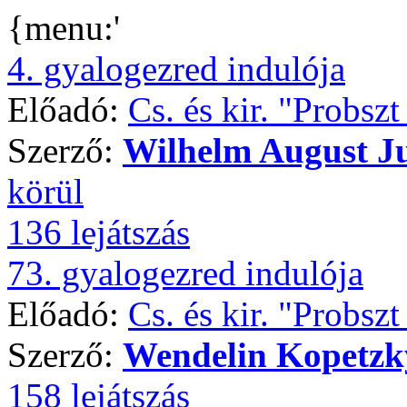
{menu:'
4. gyalogezred indulója
Előadó:
Cs. és kir. "Probsz
Szerző:
Wilhelm August J
körül
136 lejátszás
73. gyalogezred indulója
Előadó:
Cs. és kir. "Probsz
Szerző:
Wendelin Kopetzk
158 lejátszás