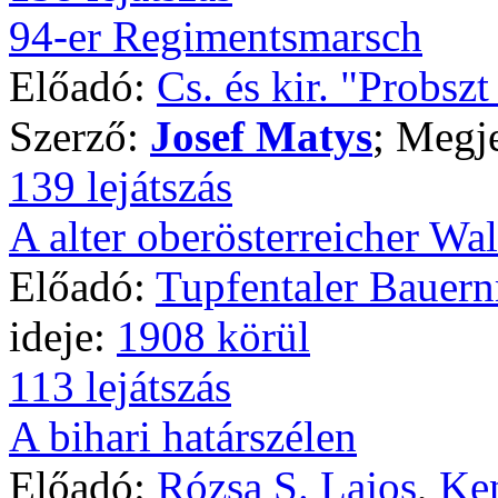
94-er Regimentsmarsch
Előadó:
Cs. és kir. "Probsz
Szerző:
Josef Matys
; Megj
139 lejátszás
A alter oberösterreicher Wal
Előadó:
Tupfentaler Bauer
ideje:
1908 körül
113 lejátszás
A bihari határszélen
Előadó:
Rózsa S. Lajos
,
Ken