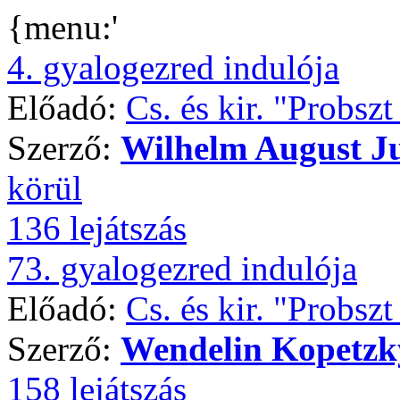
{menu:'
4. gyalogezred indulója
Előadó:
Cs. és kir. "Probsz
Szerző:
Wilhelm August J
körül
136 lejátszás
73. gyalogezred indulója
Előadó:
Cs. és kir. "Probsz
Szerző:
Wendelin Kopetzk
158 lejátszás