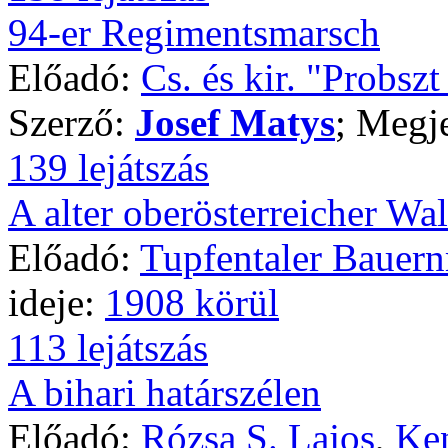
94-er Regimentsmarsch
Előadó:
Cs. és kir. "Probsz
Szerző:
Josef Matys
; Megj
139 lejátszás
A alter oberösterreicher Wal
Előadó:
Tupfentaler Bauer
ideje:
1908 körül
113 lejátszás
A bihari határszélen
Előadó:
Rózsa S. Lajos
,
Ken