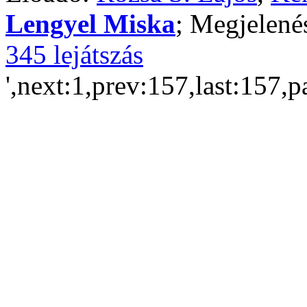
Lengyel Miska
; Megjelené
345 lejátszás
',next:1,prev:157,last:157,