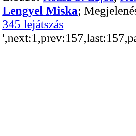
Lengyel Miska
; Megjelené
345 lejátszás
',next:1,prev:157,last:157,