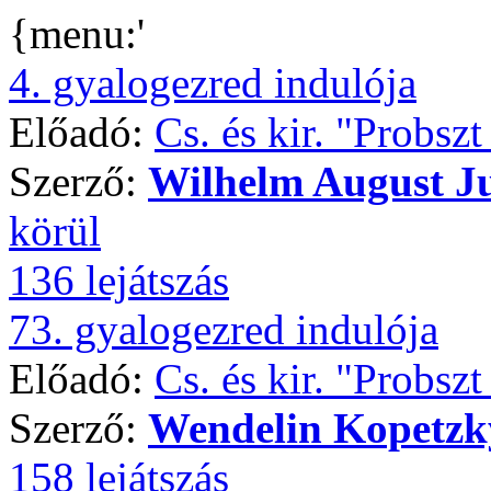
{menu:'
4. gyalogezred indulója
Előadó:
Cs. és kir. "Probsz
Szerző:
Wilhelm August J
körül
136 lejátszás
73. gyalogezred indulója
Előadó:
Cs. és kir. "Probsz
Szerző:
Wendelin Kopetzk
158 lejátszás