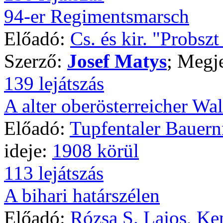
94-er Regimentsmarsch
Előadó:
Cs. és kir. "Probsz
Szerző:
Josef Matys
; Megj
139 lejátszás
A alter oberösterreicher Wal
Előadó:
Tupfentaler Bauer
ideje:
1908 körül
113 lejátszás
A bihari határszélen
Előadó:
Rózsa S. Lajos
,
Ken