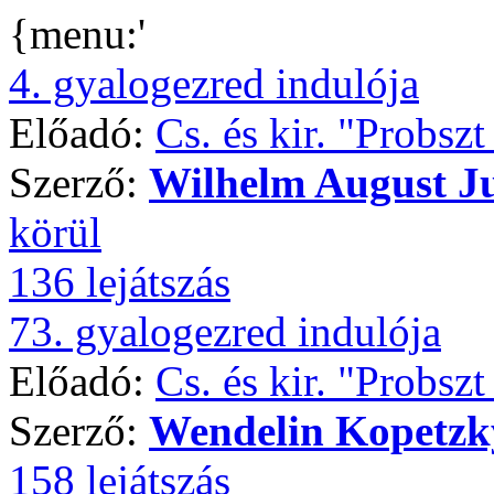
{menu:'
4. gyalogezred indulója
Előadó:
Cs. és kir. "Probsz
Szerző:
Wilhelm August J
körül
136 lejátszás
73. gyalogezred indulója
Előadó:
Cs. és kir. "Probsz
Szerző:
Wendelin Kopetzk
158 lejátszás