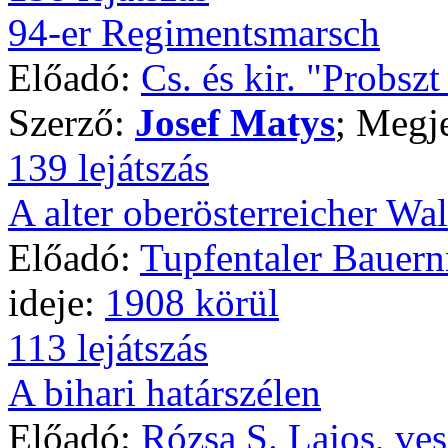
94-er Regimentsmarsch
Előadó:
Cs. és kir. "Probsz
Szerző:
Josef Matys
; Megj
139 lejátszás
A alter oberösterreicher Wal
Előadó:
Tupfentaler Bauer
ideje:
1908 körül
113 lejátszás
A bihari határszélen
Előadó:
Rózsa S. Lajos
,
ves