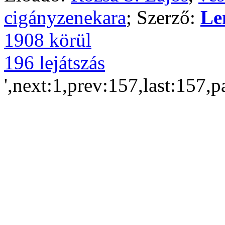
cigányzenekara
; Szerző:
Le
1908 körül
196 lejátszás
',next:1,prev:157,last:157,