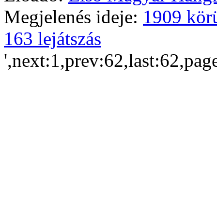
Megjelenés ideje:
1909 kör
163 lejátszás
',next:1,prev:62,last:62,pag