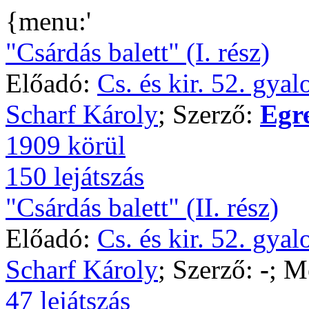
{menu:'
"Csárdás balett" (I. rész)
Előadó:
Cs. és kir. 52. gya
Scharf Károly
; Szerző:
Egr
1909 körül
150 lejátszás
"Csárdás balett" (II. rész)
Előadó:
Cs. és kir. 52. gya
Scharf Károly
; Szerző:
-
; M
47 lejátszás