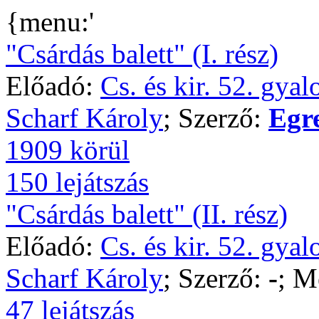
{menu:'
"Csárdás balett" (I. rész)
Előadó:
Cs. és kir. 52. gya
Scharf Károly
; Szerző:
Egr
1909 körül
150 lejátszás
"Csárdás balett" (II. rész)
Előadó:
Cs. és kir. 52. gya
Scharf Károly
; Szerző:
-
; M
47 lejátszás