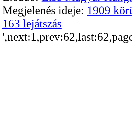
Megjelenés ideje:
1909 kör
163 lejátszás
',next:1,prev:62,last:62,pag