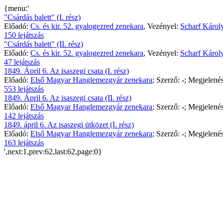
{menu:'
"Csárdás balett" (I. rész)
Előadó:
Cs. és kir. 52. gyalogezred zenekara
, Vezényel:
Scharf Károl
150 lejátszás
"Csárdás balett" (II. rész)
Előadó:
Cs. és kir. 52. gyalogezred zenekara
, Vezényel:
Scharf Károl
47 lejátszás
1849. Ápril 6. Az isaszegi csata (I. rész)
Előadó:
Első Magyar Hanglemezgyár zenekara
; Szerző:
-
; Megjelenés
553 lejátszás
1849. Ápril 6. Az isaszegi csata (II. rész)
Előadó:
Első Magyar Hanglemezgyár zenekara
; Szerző:
-
; Megjelenés
142 lejátszás
1849. ápril 6. Az isaszegi ütközet (I. rész)
Előadó:
Első Magyar Hanglemezgyár zenekara
; Szerző:
-
; Megjelenés
163 lejátszás
',next:1,prev:62,last:62,page:0}