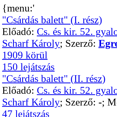
{menu:'
"Csárdás balett" (I. rész)
Előadó:
Cs. és kir. 52. gya
Scharf Károly
; Szerző:
Egr
1909 körül
150 lejátszás
"Csárdás balett" (II. rész)
Előadó:
Cs. és kir. 52. gya
Scharf Károly
; Szerző:
-
; M
47 lejátszás