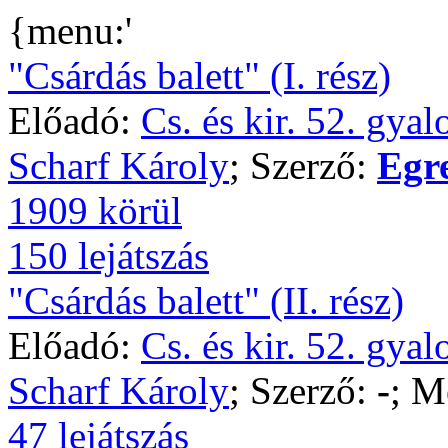
{menu:'
"Csárdás balett" (I. rész)
Előadó:
Cs. és kir. 52. gya
Scharf Károly
; Szerző:
Egr
1909 körül
150 lejátszás
"Csárdás balett" (II. rész)
Előadó:
Cs. és kir. 52. gya
Scharf Károly
; Szerző:
-
; M
47 lejátszás