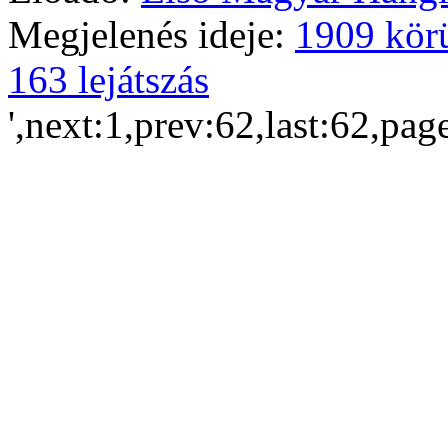
Megjelenés ideje:
1909 kör
163 lejátszás
',next:1,prev:62,last:62,pag