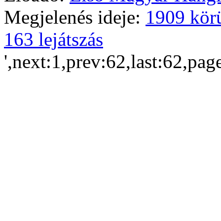
Megjelenés ideje:
1909 kör
163 lejátszás
',next:1,prev:62,last:62,pag