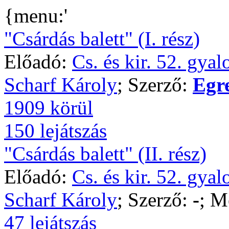
{menu:'
"Csárdás balett" (I. rész)
Előadó:
Cs. és kir. 52. gya
Scharf Károly
; Szerző:
Egr
1909 körül
150 lejátszás
"Csárdás balett" (II. rész)
Előadó:
Cs. és kir. 52. gya
Scharf Károly
; Szerző:
-
; M
47 lejátszás