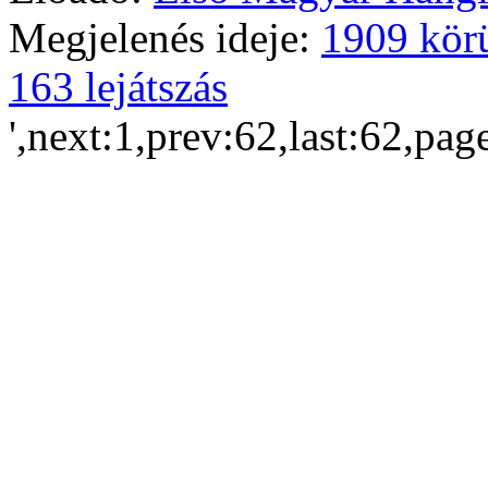
Megjelenés ideje:
1909 kör
163 lejátszás
',next:1,prev:62,last:62,pag