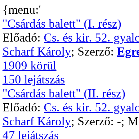
{menu:'
"Csárdás balett" (I. rész)
Előadó:
Cs. és kir. 52. gya
Scharf Károly
; Szerző:
Egr
1909 körül
150 lejátszás
"Csárdás balett" (II. rész)
Előadó:
Cs. és kir. 52. gya
Scharf Károly
; Szerző:
-
; M
47 lejátszás