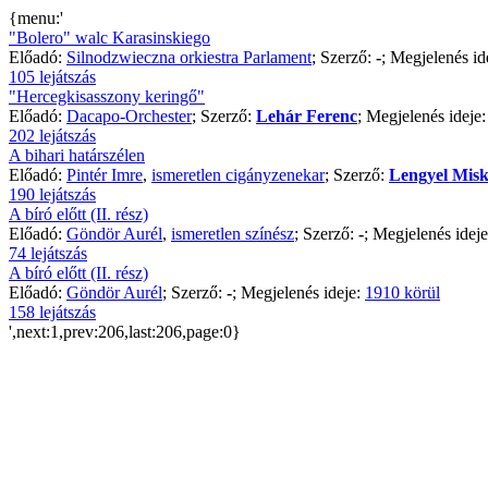
{menu:'
"Bolero" walc Karasinskiego
Előadó:
Silnodzwieczna orkiestra Parlament
; Szerző:
-
; Megjelenés id
105 lejátszás
"Hercegkisasszony keringő"
Előadó:
Dacapo-Orchester
; Szerző:
Lehár Ferenc
; Megjelenés ideje
202 lejátszás
A bihari határszélen
Előadó:
Pintér Imre
,
ismeretlen cigányzenekar
; Szerző:
Lengyel Mis
190 lejátszás
A bíró előtt (II. rész)
Előadó:
Göndör Aurél
,
ismeretlen színész
; Szerző:
-
; Megjelenés idej
74 lejátszás
A bíró előtt (II. rész)
Előadó:
Göndör Aurél
; Szerző:
-
; Megjelenés ideje:
1910 körül
158 lejátszás
',next:1,prev:206,last:206,page:0}