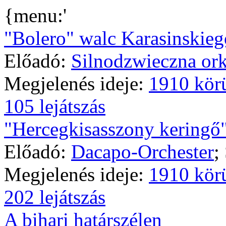
{menu:'
"Bolero" walc Karasinskieg
Előadó:
Silnodzwieczna ork
Megjelenés ideje:
1910 kör
105 lejátszás
"Hercegkisasszony keringő
Előadó:
Dacapo-Orchester
;
Megjelenés ideje:
1910 kör
202 lejátszás
A bihari határszélen