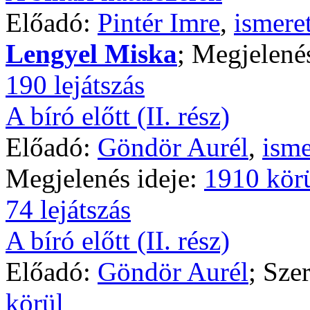
Előadó:
Pintér Imre
,
ismere
Lengyel Miska
; Megjelené
190 lejátszás
A bíró előtt (II. rész)
Előadó:
Göndör Aurél
,
isme
Megjelenés ideje:
1910 kör
74 lejátszás
A bíró előtt (II. rész)
Előadó:
Göndör Aurél
; Sze
körül