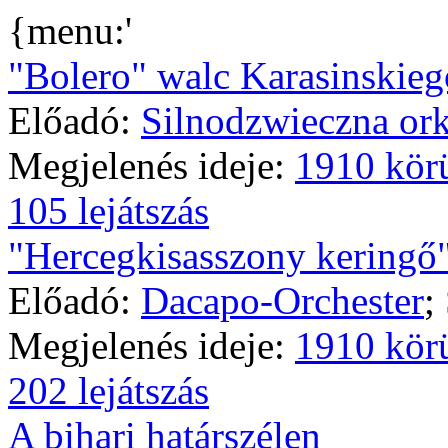
{menu:'
"Bolero" walc Karasinskieg
Előadó:
Silnodzwieczna ork
Megjelenés ideje:
1910 kör
105 lejátszás
"Hercegkisasszony keringő
Előadó:
Dacapo-Orchester
;
Megjelenés ideje:
1910 kör
202 lejátszás
A bihari határszélen