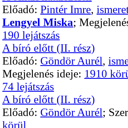
Előadó:
Pintér Imre
,
ismere
Lengyel Miska
; Megjelené
190 lejátszás
A bíró előtt (II. rész)
Előadó:
Göndör Aurél
,
isme
Megjelenés ideje:
1910 kör
74 lejátszás
A bíró előtt (II. rész)
Előadó:
Göndör Aurél
; Sze
körül