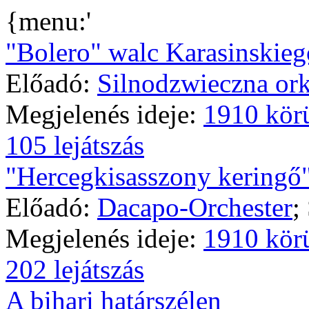
{menu:'
"Bolero" walc Karasinskieg
Előadó:
Silnodzwieczna ork
Megjelenés ideje:
1910 kör
105 lejátszás
"Hercegkisasszony keringő
Előadó:
Dacapo-Orchester
;
Megjelenés ideje:
1910 kör
202 lejátszás
A bihari határszélen