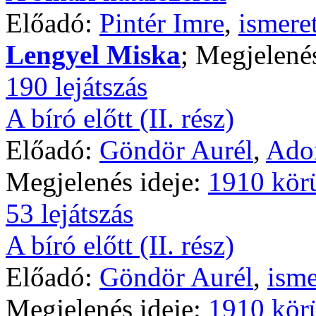
Előadó:
Pintér Imre
,
ismere
Lengyel Miska
; Megjelené
190 lejátszás
A bíró előtt (II. rész)
Előadó:
Göndör Aurél
,
Ador
Megjelenés ideje:
1910 kör
53 lejátszás
A bíró előtt (II. rész)
Előadó:
Göndör Aurél
,
isme
Megjelenés ideje:
1910 kör