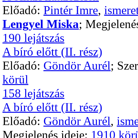
Előadó:
Pintér Imre
,
ismere
Lengyel Miska
; Megjelené
190 lejátszás
A bíró előtt (II. rész)
Előadó:
Göndör Aurél
; Sze
körül
158 lejátszás
A bíró előtt (II. rész)
Előadó:
Göndör Aurél
,
isme
Megjelenés ideje:
1910 kör