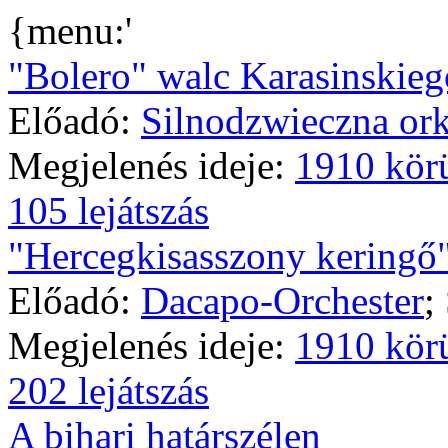
{menu:'
"Bolero" walc Karasinskieg
Előadó:
Silnodzwieczna ork
Megjelenés ideje:
1910 kör
105 lejátszás
"Hercegkisasszony keringő
Előadó:
Dacapo-Orchester
;
Megjelenés ideje:
1910 kör
202 lejátszás
A bihari határszélen