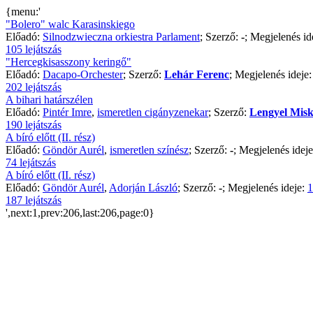
{menu:'
"Bolero" walc Karasinskiego
Előadó:
Silnodzwieczna orkiestra Parlament
; Szerző:
-
; Megjelenés id
105 lejátszás
"Hercegkisasszony keringő"
Előadó:
Dacapo-Orchester
; Szerző:
Lehár Ferenc
; Megjelenés ideje
202 lejátszás
A bihari határszélen
Előadó:
Pintér Imre
,
ismeretlen cigányzenekar
; Szerző:
Lengyel Mis
190 lejátszás
A bíró előtt (II. rész)
Előadó:
Göndör Aurél
,
ismeretlen színész
; Szerző:
-
; Megjelenés idej
74 lejátszás
A bíró előtt (II. rész)
Előadó:
Göndör Aurél
,
Adorján László
; Szerző:
-
; Megjelenés ideje:
1
187 lejátszás
',next:1,prev:206,last:206,page:0}