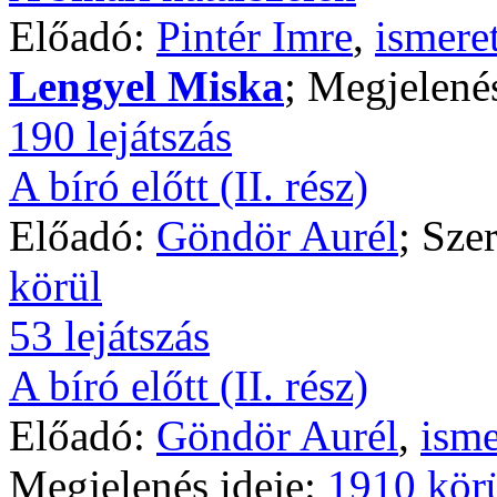
Előadó:
Pintér Imre
,
ismere
Lengyel Miska
; Megjelené
190 lejátszás
A bíró előtt (II. rész)
Előadó:
Göndör Aurél
; Sze
körül
53 lejátszás
A bíró előtt (II. rész)
Előadó:
Göndör Aurél
,
isme
Megjelenés ideje:
1910 kör