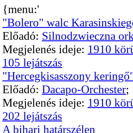
{menu:'
"Bolero" walc Karasinskieg
Előadó:
Silnodzwieczna ork
Megjelenés ideje:
1910 kör
105 lejátszás
"Hercegkisasszony keringő
Előadó:
Dacapo-Orchester
;
Megjelenés ideje:
1910 kör
202 lejátszás
A bihari határszélen