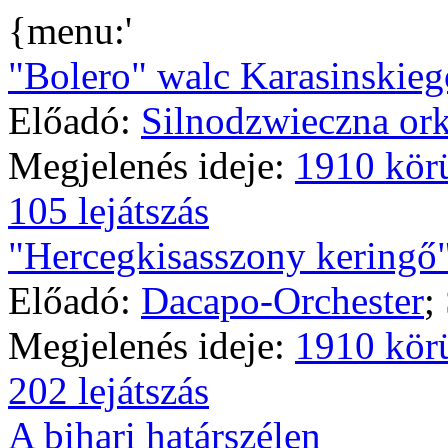
{menu:'
"Bolero" walc Karasinskieg
Előadó:
Silnodzwieczna ork
Megjelenés ideje:
1910 kör
105 lejátszás
"Hercegkisasszony keringő
Előadó:
Dacapo-Orchester
;
Megjelenés ideje:
1910 kör
202 lejátszás
A bihari határszélen