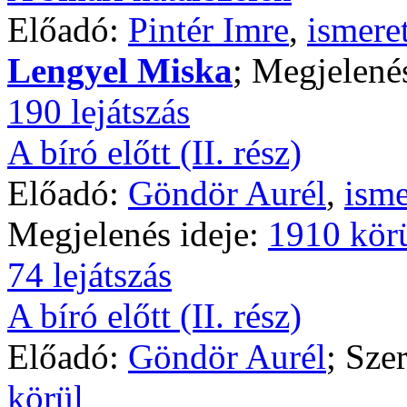
Előadó:
Pintér Imre
,
ismere
Lengyel Miska
; Megjelené
190 lejátszás
A bíró előtt (II. rész)
Előadó:
Göndör Aurél
,
isme
Megjelenés ideje:
1910 kör
74 lejátszás
A bíró előtt (II. rész)
Előadó:
Göndör Aurél
; Sze
körül