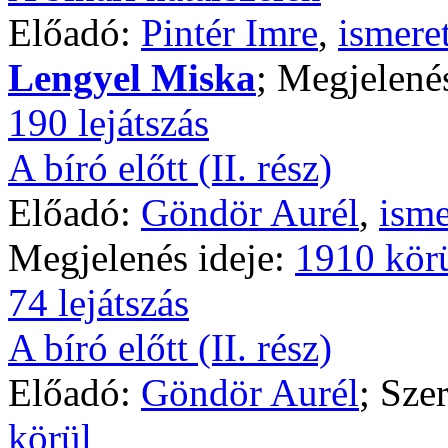
Előadó:
Pintér Imre
,
ismere
Lengyel Miska
; Megjelené
190 lejátszás
A bíró előtt (II. rész)
Előadó:
Göndör Aurél
,
isme
Megjelenés ideje:
1910 kör
74 lejátszás
A bíró előtt (II. rész)
Előadó:
Göndör Aurél
; Sze
körül