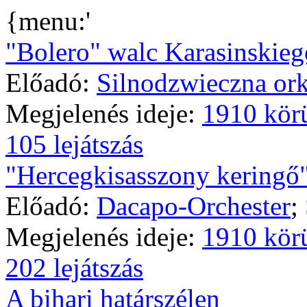
{menu:'
"Bolero" walc Karasinskieg
Előadó:
Silnodzwieczna ork
Megjelenés ideje:
1910 kör
105 lejátszás
"Hercegkisasszony keringő
Előadó:
Dacapo-Orchester
;
Megjelenés ideje:
1910 kör
202 lejátszás
A bihari határszélen