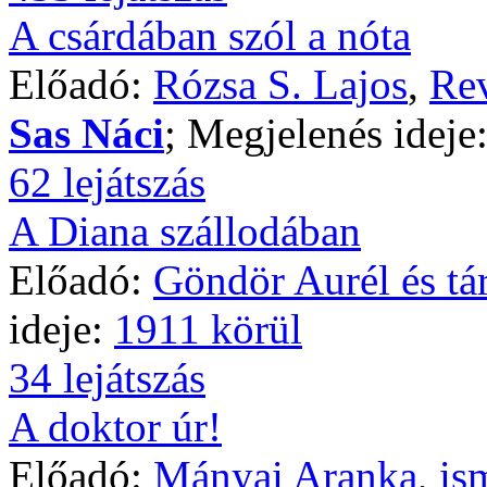
A csárdában szól a nóta
Előadó:
Rózsa S. Lajos
,
Rev
Sas Náci
; Megjelenés ideje
62 lejátszás
A Diana szállodában
Előadó:
Göndör Aurél és tár
ideje:
1911 körül
34 lejátszás
A doktor úr!
Előadó:
Mányai Aranka
,
is