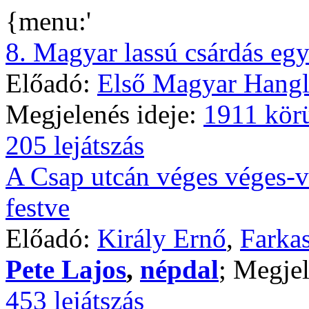
{menu:'
8. Magyar lassú csárdás eg
Előadó:
Első Magyar Hangl
Megjelenés ideje:
1911 kör
205 lejátszás
A Csap utcán véges véges-v
festve
Előadó:
Király Ernő
,
Farkas
Pete Lajos
,
népdal
; Megjel
453 lejátszás