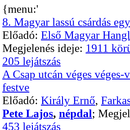
{menu:'
8. Magyar lassú csárdás eg
Előadó:
Első Magyar Hangl
Megjelenés ideje:
1911 kör
205 lejátszás
A Csap utcán véges véges-v
festve
Előadó:
Király Ernő
,
Farkas
Pete Lajos
,
népdal
; Megjel
453 lejátszás