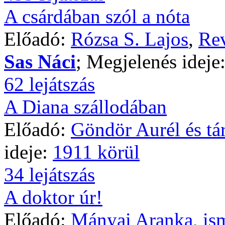
A csárdában szól a nóta
Előadó:
Rózsa S. Lajos
,
Rev
Sas Náci
; Megjelenés ideje
62 lejátszás
A Diana szállodában
Előadó:
Göndör Aurél és tár
ideje:
1911 körül
34 lejátszás
A doktor úr!
Előadó:
Mányai Aranka
,
is