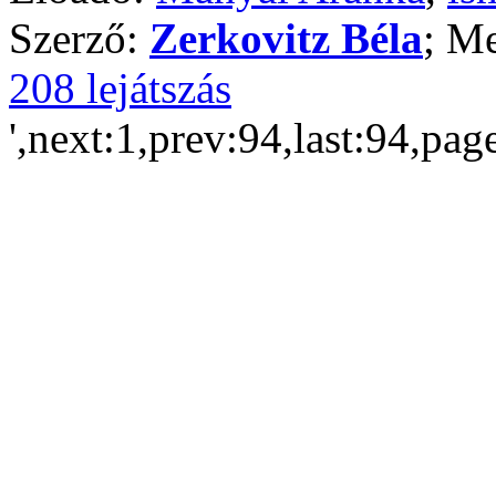
Szerző:
Zerkovitz Béla
; Me
208 lejátszás
',next:1,prev:94,last:94,pag