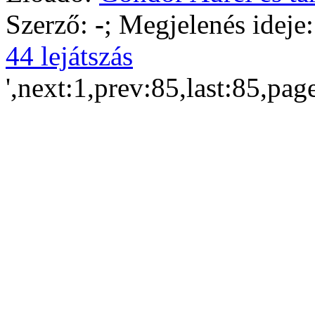
Szerző:
-
; Megjelenés ideje
44 lejátszás
',next:1,prev:85,last:85,pag