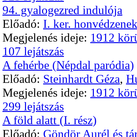
94. gyalogezred indulója
Előadó:
I. ker. honvédzenek
Megjelenés ideje:
1912 kör
107 lejátszás
A fehérbe (Népdal paródia)
Előadó:
Steinhardt Géza
,
Hu
Megjelenés ideje:
1912 kör
299 lejátszás
A föld alatt (I. rész)
Előadó:
Göndör Aurél és tár