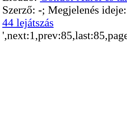
Szerző:
-
; Megjelenés ideje
44 lejátszás
',next:1,prev:85,last:85,pag