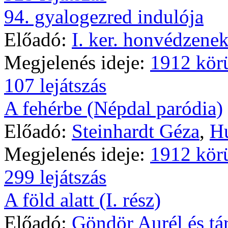
94. gyalogezred indulója
Előadó:
I. ker. honvédzenek
Megjelenés ideje:
1912 kör
107 lejátszás
A fehérbe (Népdal paródia)
Előadó:
Steinhardt Géza
,
Hu
Megjelenés ideje:
1912 kör
299 lejátszás
A föld alatt (I. rész)
Előadó:
Göndör Aurél és tár