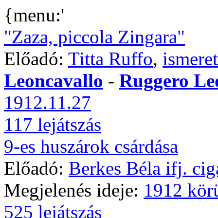
{menu:'
"Zaza, piccola Zingara"
Előadó:
Titta Ruffo
,
ismeret
Leoncavallo
-
Ruggero Le
1912.11.27
117 lejátszás
9-es huszárok csárdása
Előadó:
Berkes Béla ifj. ci
Megjelenés ideje:
1912 kör
525 lejátszás