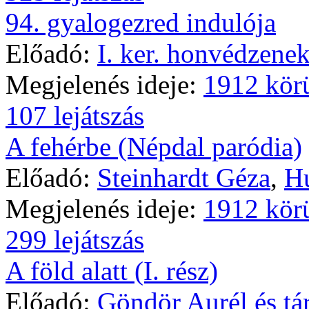
94. gyalogezred indulója
Előadó:
I. ker. honvédzenek
Megjelenés ideje:
1912 kör
107 lejátszás
A fehérbe (Népdal paródia)
Előadó:
Steinhardt Géza
,
Hu
Megjelenés ideje:
1912 kör
299 lejátszás
A föld alatt (I. rész)
Előadó:
Göndör Aurél és tár