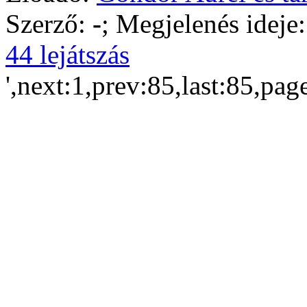
Szerző:
-
; Megjelenés ideje
44 lejátszás
',next:1,prev:85,last:85,pag