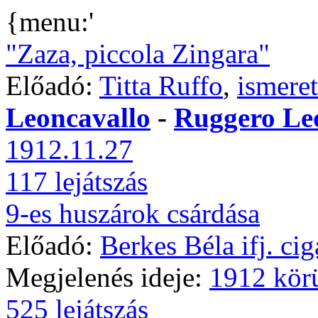
{menu:'
"Zaza, piccola Zingara"
Előadó:
Titta Ruffo
,
ismeret
Leoncavallo
-
Ruggero Le
1912.11.27
117 lejátszás
9-es huszárok csárdása
Előadó:
Berkes Béla ifj. ci
Megjelenés ideje:
1912 kör
525 lejátszás