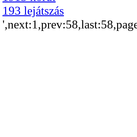
193 lejátszás
',next:1,prev:58,last:58,pag