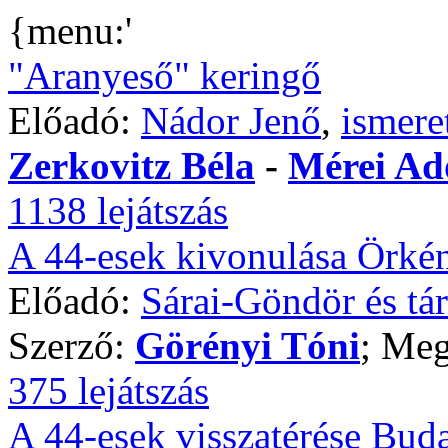
{menu:'
"Aranyeső" keringő
Előadó:
Nádor Jenő
,
ismere
Zerkovitz Béla
-
Mérei Ad
1138 lejátszás
A 44-esek kivonulása Örké
Előadó:
Sárai-Göndör és tá
Szerző:
Görényi Tóni
; Meg
375 lejátszás
A 44-esek visszatérése Bud