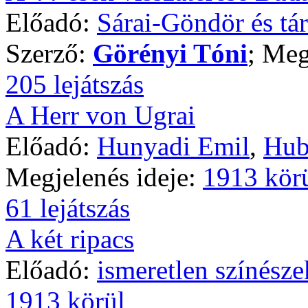
Előadó:
Sárai-Göndör és tá
Szerző:
Görényi Tóni
; Meg
205 lejátszás
A Herr von Ugrai
Előadó:
Hunyadi Emil
,
Hub
Megjelenés ideje:
1913 kör
61 lejátszás
A két ripacs
Előadó:
ismeretlen színésze
1913 körül