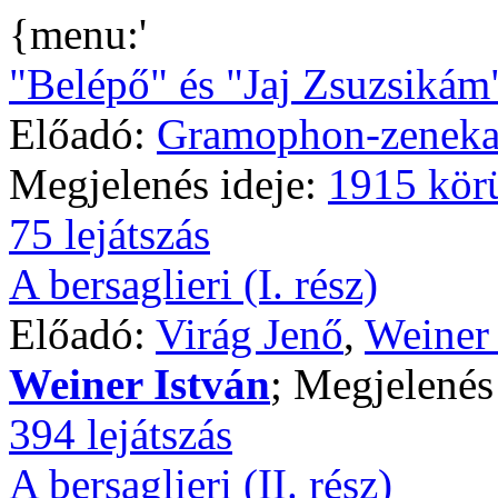
{menu:'
"Belépő" és "Jaj Zsuzsikám
Előadó:
Gramophon-zeneka
Megjelenés ideje:
1915 kör
75 lejátszás
A bersaglieri (I. rész)
Előadó:
Virág Jenő
,
Weiner 
Weiner István
; Megjelenés
394 lejátszás
A bersaglieri (II. rész)