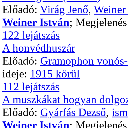
Előadó:
Virág Jenő
,
Weiner 
Weiner István
; Megjelenés
122 lejátszás
A honvédhuszár
Előadó:
Gramophon vonós-
ideje:
1915 körül
112 lejátszás
A muszkákat hogyan dolgo
Előadó:
Gyárfás Dezső
,
ism
Weiner István
; Megjelenés