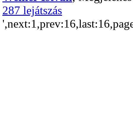
287 lejátszás
',next:1,prev:16,last:16,pag