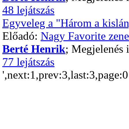
48 lejátszás
Egyveleg a "Három a kislány
Előadó:
Nagy Favorite zene
Berté Henrik
; Megjelenés 
77 lejátszás
',next:1,prev:3,last:3,page: