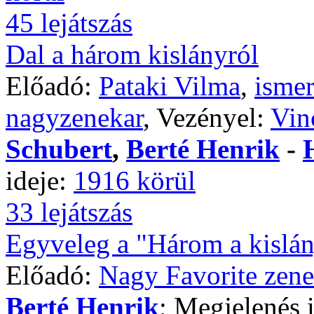
45 lejátszás
Dal a három kislányról
Előadó:
Pataki Vilma
,
ismer
nagyzenekar
, Vezényel:
Vin
Schubert
,
Berté Henrik
-
ideje:
1916 körül
33 lejátszás
Egyveleg a "Három a kislány
Előadó:
Nagy Favorite zene
Berté Henrik
; Megjelenés 