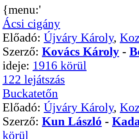
{menu:'
Ácsi cigány
Előadó:
Újváry Károly
,
Koz
Szerző:
Kovács Károly
-
B
ideje:
1916 körül
122 lejátszás
Buckatetőn
Előadó:
Újváry Károly
,
Koz
Szerző:
Kun László
-
Kada
körül