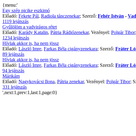
{menu:'
Egy szép picike eszkimó
Előadó:
Fekete Pál
,
Radiola tánczenekar
; Szerző:
Fehér István
-
Vad
1119 lejátszás
Gyűlölöm a vadvirágos rétet
Előadó:
Karády Katalin
,
Pátria Rádiózenekar
, Vezényel:
Polgár Tibor
1234 lejátszás
Hívlak akkor is, ha nem jössz
Előadó:
László Imre
,
Farkas Béla cigányzenekara
; Szerző:
Fráter L
89 lejátszás
Hívlak akkor is, ha nem jössz
Előadó:
László Imre
,
Farkas Béla cigányzenekara
; Szerző:
Fráter L
94 lejátszás
Márikám
Előadó:
Nagykovácsi Ilona
,
Pátria zenekar
, Vezényel:
Polgár Tibor
; 
331 lejátszás
',next:1,prev:1,last:1,page:0}