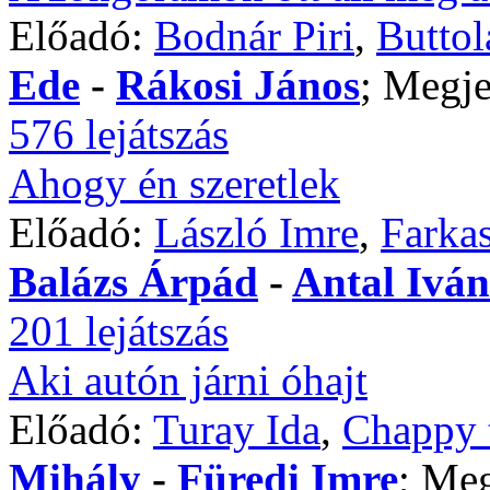
Előadó:
Bodnár Piri
,
Buttol
Ede
-
Rákosi János
; Megje
576 lejátszás
Ahogy én szeretlek
Előadó:
László Imre
,
Farka
Balázs Árpád
-
Antal Iván
201 lejátszás
Aki autón járni óhajt
Előadó:
Turay Ida
,
Chappy 
Mihály
-
Füredi Imre
; Meg