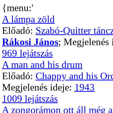
{menu:'
A lámpa zöld
Előadó:
Szabó-Quitter tánc
Rákosi János
; Megjelenés 
969 lejátszás
A man and his drum
Előadó:
Chappy and his Orc
Megjelenés ideje:
1943
1009 lejátszás
A zongorámon ott áll még 