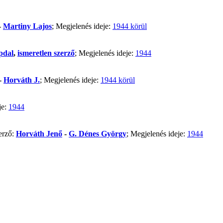
-
Martiny Lajos
; Megjelenés ideje:
1944 körül
pdal
,
ismeretlen szerző
; Megjelenés ideje:
1944
-
Horváth J.
; Megjelenés ideje:
1944 körül
je:
1944
erző:
Horváth Jenő
-
G. Dénes György
; Megjelenés ideje:
1944