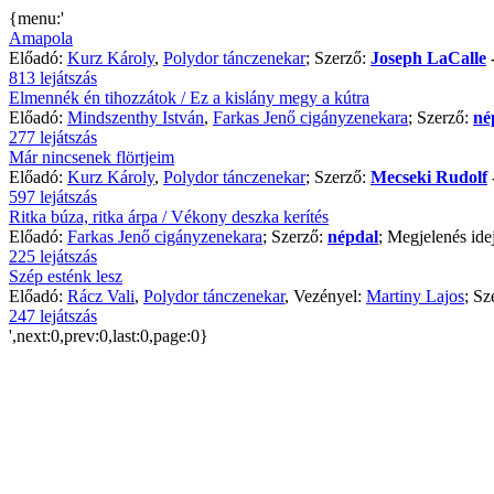
{menu:'
Amapola
Előadó:
Kurz Károly
,
Polydor tánczenekar
; Szerző:
Joseph LaCalle
813 lejátszás
Elmennék én tihozzátok / Ez a kislány megy a kútra
Előadó:
Mindszenthy István
,
Farkas Jenő cigányzenekara
; Szerző:
né
277 lejátszás
Már nincsenek flörtjeim
Előadó:
Kurz Károly
,
Polydor tánczenekar
; Szerző:
Mecseki Rudolf
597 lejátszás
Ritka búza, ritka árpa / Vékony deszka kerítés
Előadó:
Farkas Jenő cigányzenekara
; Szerző:
népdal
; Megjelenés ide
225 lejátszás
Szép esténk lesz
Előadó:
Rácz Vali
,
Polydor tánczenekar
, Vezényel:
Martiny Lajos
; Sz
247 lejátszás
',next:0,prev:0,last:0,page:0}