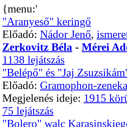
{menu:'
"Aranyeső" keringő
Előadó:
Nádor Jenő
,
ismere
Zerkovitz Béla
-
Mérei Ad
1138 lejátszás
"Belépő" és "Jaj Zsuzsikám
Előadó:
Gramophon-zeneka
Megjelenés ideje:
1915 kör
75 lejátszás
"Bolero" walc Karasinskieg