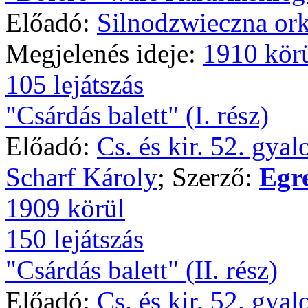
Előadó:
Silnodzwieczna ork
Megjelenés ideje:
1910 kör
105 lejátszás
"Csárdás balett" (I. rész)
Előadó:
Cs. és kir. 52. gya
Scharf Károly
; Szerző:
Egr
1909 körül
150 lejátszás
"Csárdás balett" (II. rész)
Előadó:
Cs. és kir. 52. gya