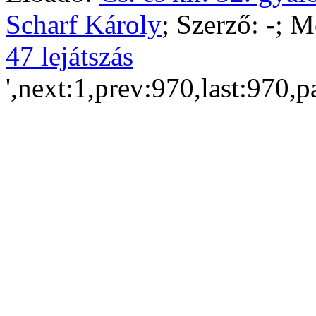
Scharf Károly
; Szerző:
-
; M
47 lejátszás
',next:1,prev:970,last:970,