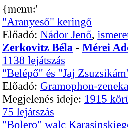
{menu:'
"Aranyeső" keringő
Előadó:
Nádor Jenő
,
ismere
Zerkovitz Béla
-
Mérei Ad
1138 lejátszás
"Belépő" és "Jaj Zsuzsikám
Előadó:
Gramophon-zeneka
Megjelenés ideje:
1915 kör
75 lejátszás
"Bolero" walc Karasinskieg