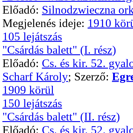
Előadó:
Silnodzwieczna ork
Megjelenés ideje:
1910 kör
105 lejátszás
"Csárdás balett" (I. rész)
Előadó:
Cs. és kir. 52. gya
Scharf Károly
; Szerző:
Egr
1909 körül
150 lejátszás
"Csárdás balett" (II. rész)
Előadó:
Cs. és kir. 52. gya