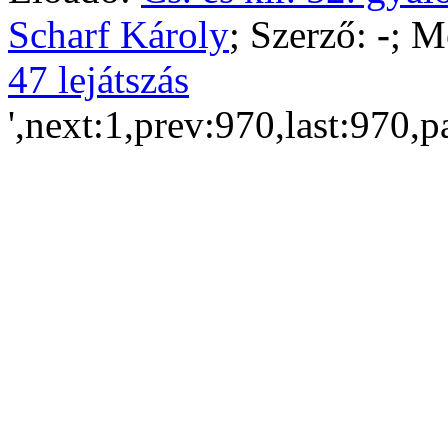
Scharf Károly
; Szerző:
-
; M
47 lejátszás
',next:1,prev:970,last:970,