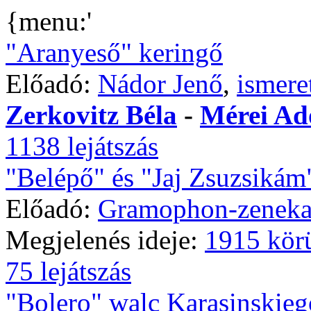
{menu:'
"Aranyeső" keringő
Előadó:
Nádor Jenő
,
ismere
Zerkovitz Béla
-
Mérei Ad
1138 lejátszás
"Belépő" és "Jaj Zsuzsikám
Előadó:
Gramophon-zeneka
Megjelenés ideje:
1915 kör
75 lejátszás
"Bolero" walc Karasinskieg