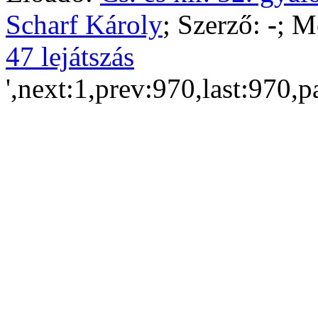
Scharf Károly
; Szerző:
-
; M
47 lejátszás
',next:1,prev:970,last:970,