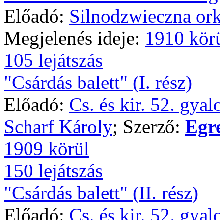
Előadó:
Silnodzwieczna ork
Megjelenés ideje:
1910 kör
105 lejátszás
"Csárdás balett" (I. rész)
Előadó:
Cs. és kir. 52. gya
Scharf Károly
; Szerző:
Egr
1909 körül
150 lejátszás
"Csárdás balett" (II. rész)
Előadó:
Cs. és kir. 52. gya