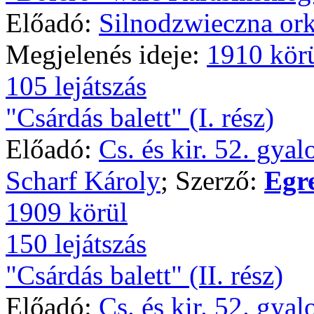
Előadó:
Silnodzwieczna ork
Megjelenés ideje:
1910 kör
105 lejátszás
"Csárdás balett" (I. rész)
Előadó:
Cs. és kir. 52. gya
Scharf Károly
; Szerző:
Egr
1909 körül
150 lejátszás
"Csárdás balett" (II. rész)
Előadó:
Cs. és kir. 52. gya