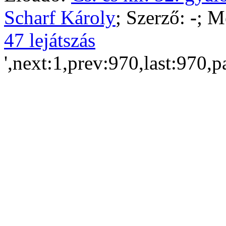
Scharf Károly
; Szerző:
-
; M
47 lejátszás
',next:1,prev:970,last:970,