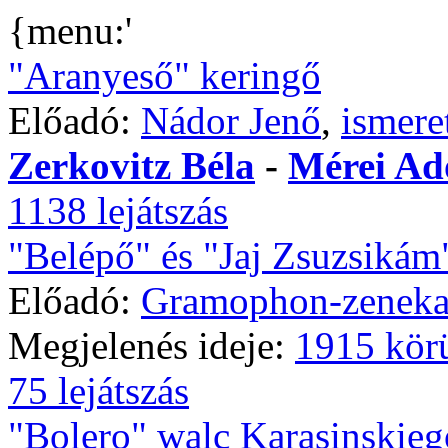
{menu:'
"Aranyeső" keringő
Előadó:
Nádor Jenő
,
ismere
Zerkovitz Béla
-
Mérei Ad
1138 lejátszás
"Belépő" és "Jaj Zsuzsikám
Előadó:
Gramophon-zeneka
Megjelenés ideje:
1915 kör
75 lejátszás
"Bolero" walc Karasinskieg